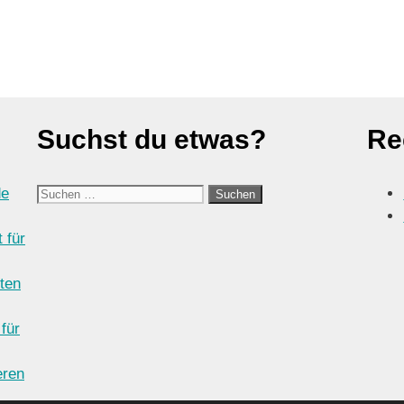
Suchst du etwas?
Re
Suchen
de
nach:
 für
ten
 für
eren