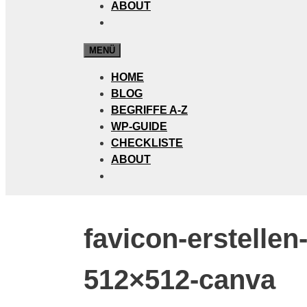
ABOUT
MENÜ
HOME
BLOG
BEGRIFFE A-Z
WP-GUIDE
CHECKLISTE
ABOUT
favicon-erstelle
512×512-canva